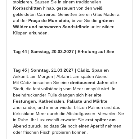
stolzieren. Sausen Sie in einem traditionellen
Korbschlitten
hinab, gesteuert von den weiß
gekleideten Carreiros. Genießen Sie ein Glas Madeira
auf der
Praça do Município,
bevor Sie die
grünen
Wälder und schwarzen Sandstrände
unter wilden
Klippen erkunden.
Tag 44 | Samstag, 20.03.2027 | Erholung auf See
Tag 45 | Sonntag, 21.03.2027 | Cádiz, Spanien
Ankunft: am Morgen | Abfahrt: am späten Abend
Mit Cádiz besuchen Sie eine
dreitausend Jahre
alte
Stadt, die fast vollständig vom Meer umspült wird. In
beeindruckender Fülle drängen sich hier
alte
Festungen, Kathedralen, Paläste und Märkte
aneinander, und immer wieder blitzen Palmen und das
türkisblaue Meer durch die Altstadtgassen. Verweilen Sie
in Ruhe. Ihr Luxusschiff erwartet Sie
erst später am
Abend
zurück, so dass Sie noch einen Aperitif nehmen
oder frischen Fisch probieren können.