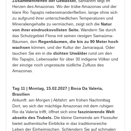
Zusammentreffen der Gewässer,
Santarém liegt im
Herzen des Amazonas. Wo der trübe Amazonas und der
klare Rio Tapajós nebeneinanderfließen, lange ohne sich
zu aufgrund ihrer unterschiedlichen Temperaturen und
Mineraliengehalte zu vermischen, zeigt sich die
Natur
von ihrer eindrucksvollsten Seite.
Wandern Sie durch
das Schutzgebiet Flona mit seinen riesigen Samaúma-
Bäumen, den
Regenbäumen, die bis zu 90 Meter hoch
wachsen
können, und der Kultur der Jamaraquá. Oder
tauchen Sie ein in die
dichten Urwälder
rund um den
Rio Tapajós, Lebensader für über 30 indigene Völker und
der einzige noch ungestaute südliche Zufluss des
Amazonas.
Tag 11 | Montag, 15.02.2027 | Boca Da Valeria,
Brasilien
Ankunft: am Morgen | Abfahrt: am frühen Nachmittag
Dort, wo sich der mächtige Amazonas mit dem ruhigen
Rio da Valeria trifft, öffnet sich eine
faszinierende Welt
abseits des Trubels.
Die kleine Gemeinde am Flussufer
bietet authentische Einblicke in das traditionsreiche
Leben der Einheimischen. Schlendern Sie auf schmalen