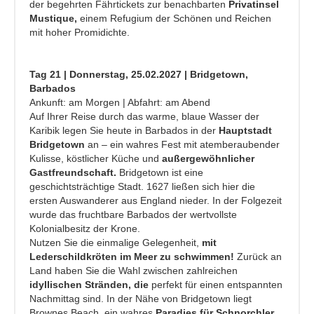
der begehrten Fährtickets zur benachbarten
Privatinsel
Mustique,
einem Refugium der Schönen und Reichen
mit hoher Promidichte.
Tag 21 | Donnerstag, 25.02.2027 | Bridgetown,
Barbados
Ankunft: am Morgen | Abfahrt: am Abend
Auf Ihrer Reise durch das warme, blaue Wasser der
Karibik legen Sie heute in Barbados in der
Hauptstadt
Bridgetown
an – ein wahres Fest mit atemberaubender
Kulisse, köstlicher Küche und
außergewöhnlicher
Gastfreundschaft.
Bridgetown ist eine
geschichtsträchtige Stadt. 1627 ließen sich hier die
ersten Auswanderer aus England nieder. In der Folgezeit
wurde das fruchtbare Barbados der wertvollste
Kolonialbesitz der Krone.
Nutzen Sie die einmalige Gelegenheit,
mit
Lederschildkröten im Meer zu schwimmen!
Zurück an
Land haben Sie die Wahl zwischen zahlreichen
idyllischen Stränden, die
perfekt für einen entspannten
Nachmittag sind. In der Nähe von Bridgetown liegt
Brownes Beach, ein wahres
Paradies für Schnorchler