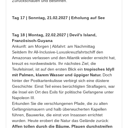
Zurückschauen und Besinnen.
Tag 17 | Sonntag, 21.02.2027 | Erholung auf See
Tag 18 | Montag, 22.02.2027 | Devil’s Island,
Französisch-Guyana
Ankunft: am Morgen | Abfahrt: am Nachmittag
Seitdem Ihr All-Inclusive-Luxuskreuzfahrtschiff den
Amazonas verlassen und den Atlantik wieder erreicht hat,
kreuzt es nordwestwärts. Ihr nächstes Ziel, die
Teufelsinsel, ist auf den ersten Blick ein
tropisches Idyll
mit Palmen, klarem Wasser und üppiger Natur.
Doch
hinter der Postkartenkulisse verbirgt sich eine düstere
Geschichte: Einst Teil eines berüchtigten Straflagers, war
die Insel ein Ort des Exils für politische Gefangene unter
Napoleon III.
Erkunden Sie die verschlungenen Pfade, die zu alten
Gefängnismauern und halb überwucherten Kapellen
führen, Bauwerke, die einst von Insassen errichtet
wurden. Heute erobert die Natur das Gelände zurück:
Af
fen tollen durch die Bäume, Pfauen durchstreifen