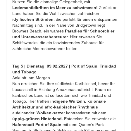
Nutzen Sie die einmalige Gelegenheit,
mit
Lederschildkröten im Meer zu schwimmen!
Zurück an
Land haben Sie die Wahl zwischen zahlreichen
idyllischen Stränden,
die perfekt für einen entspannten
Nachmittag sind. In der Nähe von Bridgetown liegt
Brownes Beach, ein wahres
Paradies für Schnorchler
und Unterwasserabenteurer.
Hier erwarten Sie
Schiffswracks, die ein faszinierendes Zuhause für
zahlreiche Meeresbewohner bieten.
Tag 5 | Dienstag, 09.02.2027 | Port of Spain, Trinidad
und Tobago
Ankunft: am Morgen
Nun erreichen Sie Ihre südlichste Karibikinsel, bevor Ihr
Luxusschiff in Richtung Amazonas aufbricht. Kaum ein
karibisches Land ist so facettenreich wie Trinidad und
Tobago. Hier treffen
indigene Wurzeln, koloniale
Architektur und afro-karibischer Rhythmus
aufeinander.
Wolkenkratzer
kontrastieren mit dem
üppig-grünen Hinterland.
Entdecken Sie entweder die
Hafenstadt Port of Spain
mit dem Queen’s Park
Savannah, Stollmeyer’s Schloss, auch Killarney genannt,