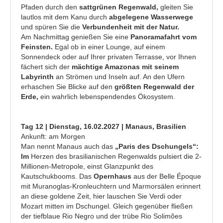
Pfaden durch den
sattgrünen Regenwald,
gleiten Sie
lautlos mit dem Kanu durch
abgelegene Wasserwege
und spüren Sie die
Verbundenheit mit der Natur.
Am Nachmittag genießen Sie eine
Panoramafahrt vom
Feinsten.
Egal ob in einer Lounge, auf einem
Sonnendeck oder auf Ihrer privaten Terrasse, vor Ihnen
fächert sich der
mächtige Amazonas mit seinem
Labyrinth
an Strömen und Inseln auf. An den Ufern
erhaschen Sie Blicke auf den
größten Regenwald der
Erde,
ein wahrlich lebenspendendes Ökosystem.
Tag 12 | Dienstag, 16.02.2027 | Manaus, Brasilien
Ankunft: am Morgen
Man nennt Manaus auch das
„Paris des Dschungels“:
Im
Herzen des brasilianischen Regenwalds pulsiert die 2-
Millionen-Metropole, einst Glanzpunkt des
Kautschukbooms. Das
Opernhaus
aus der Belle Époque
mit Muranoglas-Kronleuchtern und Marmorsälen erinnert
an diese goldene Zeit, hier lauschen Sie Verdi oder
Mozart mitten im Dschungel. Gleich gegenüber fließen
der tiefblaue Rio Negro und der trübe Rio Solimões