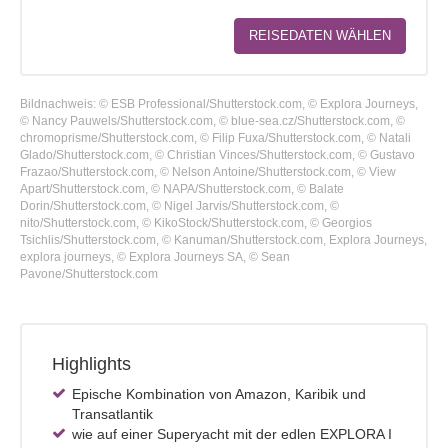
REISEDATEN WÄHLEN
Bildnachweis: © ESB Professional/Shutterstock.com, © Explora Journeys,
© Nancy Pauwels/Shutterstock.com, © blue-sea.cz/Shutterstock.com, ©
chromoprisme/Shutterstock.com, © Filip Fuxa/Shutterstock.com, © Natali
Glado/Shutterstock.com, © Christian Vinces/Shutterstock.com, © Gustavo
Frazao/Shutterstock.com, © Nelson Antoine/Shutterstock.com, © View
Apart/Shutterstock.com, © NAPA/Shutterstock.com, © Balate
Dorin/Shutterstock.com, © Nigel Jarvis/Shutterstock.com, ©
nito/Shutterstock.com, © KikoStock/Shutterstock.com, © Georgios
Tsichlis/Shutterstock.com, © Kanuman/Shutterstock.com, Explora Journeys,
explora journeys, © Explora Journeys SA, © Sean
Pavone/Shutterstock.com
Highlights
Epische Kombination von Amazon, Karibik und
Transatlantik
wie auf einer Superyacht mit der edlen EXPLORA I