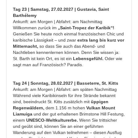
Tag 23 | Samstag, 27.02.2027 | Gustavia, Saint
Barthélemy
Ankunft: am Morgen | Abfahrt: am Nachmittag
Willkommen zurück im
„Saint-Tropez der Karibik“!
Genießen Sie heute noch einmal französischen Chic und
karibische Lässigkeit – und zwar
extra lang bis kurz vor
Mitternacht,
so dass Sie auch das Abend- und
Nachtleben kennenlernen können. Denn Sie wissen ja:
St. Barth ist kein Ort, es ist ein
Lebensgefühl.
Oder wie
sagt man auf Französisch? Paradis.
Tag 24 | Sonntag, 28.02.2027 | Basseterre, St. Kitts
Ankunft: am Morgen | Abfahrt: am späten Nachmittag
Während viele Karibikinseln für ihre Strände bekannt
sind, beeindruckt St. Kitts zusätzlich mit
üppigen
Regenwäldern,
dem 1.156 m hohen
Vulkan Mount
Liamuiga
und der gut erhaltenen Brimstone Hill Festung,
einem
UNESCO-Weltkulturerbe.
Wenn Sie trittsicher
und geübt sind, können Sie an einer geführten
Wanderung auf den Vulkan teilnehmen – diesen Ausflug