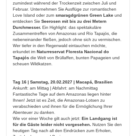
zumindest während der Trockenzeit zwischen Juli und
Februar. Unternehmen Sie Ausflüge zur romantischen
Love Island oder zum
smaragdgrünen Green Lake
und
entdecken Sie
Seerosen mit bis zu drei Metern
Durchmesser.
Ein Highlight: das spektakuläre
Zusammentreffen von Amazonas und Río Tapajós, die
nebeneinander fließen, jedoch ohne sich zu vermischen.
Wer tiefer in den Regenwald eintauchen möchte,
erkundet im
Naturreservat Floresta Nacional do
Tapajós
die Welt von Brüllaffen, bunten Papageien und
scheuen Wildkatzen.
Tag 16 | Samstag, 20.02.2027 | Macapá, Brasilien
Ankunft: am Mittag | Abfahrt: am Nachmittag
Fantastische Tage auf dem Amazonas liegen hinter
Ihnen! Jetzt ist es Zeit, die Amazonas-Lotsen zu
verabschieden und ihnen für die Ermöglichung Ihrer
Abenteuer zu danken.
Wie vor einer Woche gilt auch jetzt:
Ein Landgang ist
für die Gäste leider nicht vorgesehen.
Nutzen Sie den
heutigen Tag nach all den Eindrücken zum Erholen,