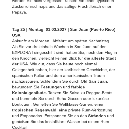
werden Sie nicht vergessen! Kosten Sie einen typischen
Zuckerrohrschnaps und das saftige Fruchtfleisch einer
Papaya.
Tag 25 | Montag, 01.03.2027 | San Juan (Puerto Rico)
USA
Ankunft: am Morgen | Abfahrt: am späten Nachmittag
Als Sie vor dreieinhalb Wochen in San Juan auf der
EXPLORA I eingeschifft sind, hatten Sie, noch den Flug in
den Knochen, vielleicht keinen Blick für
die älteste Stadt
der USA.
Wie gut, dass Sie heute noch einmal
Gelegenheit haben, hier der karibischen Geschichte, der
spanischen Kultur und dem amerikanischen Traum
nachzuspüren. Schlendern Sie durch
Old San Juan,
bewundern Sie
Festungen
und
farbige
Kolonialgebäude.
Tanzen Sie Salsa zu Reggae-Beats
und bummeln Sie durch Boho-Gassen oder luxuriöse
Boutiquen. Genießen Sie Weltklasse-Surfen, einen
tropischen Regenwald, eine
private Rum-Verkostung
und Empanadas. Entspannen Sie an den
Stränden
und
genießen Sie das kristallklare Wasser bei einem Rum-
Cocktail.