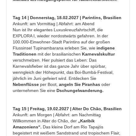
Tag 14 | Donnerstag, 18.02.2027 | Parintins, Brasilien
Ankunft: am Vormittag | Abfahrt: am Abend
Nun ist Ihr elegantes Luxuskreuzfahrtschiff, die
EXPLORA I, wieder nordostwärts gefahren. In der
100.000-Einwohner-Stadt Parintins auf der großen
Flussinsel Tupinambarana erleben Sie, wie
indigene
Traditionen
mit der brasilianischen
Karnevalskultur
verschmelzen. Hier pulsiert das Leben: Das
Karnevalsfieber ist das ganze Jahr über spürbar,
wenngleich der Höhepunkt, das Boi-Bumbá-Festival,
jährlich im Juni gefeiert wird. Entdecken Sie
Nebenflüsse
per Boot,
angeln Sie Piranhas
oder
unternehmen Sie eine
Dschungelwanderung.
Tag 15 | Freitag, 19.02.2027 | Alter Do Chão, Brasilien
Ankunft: am Morgen | Abfahrt: am Nachmittag
Willkommen in Alter do Chão, der
„Karibik
Amazoniens“.
Das kleine Dorf am Rio Tapajós
begeistert mit weißem Sandstrand und tropischem Flair,