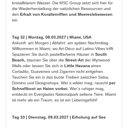
kristallklarem Wasser. Die MSC Group setzt sich hier für
die Wiederherstellung der natürlichen Ressourcen und
den
Erhalt von Korallenriffen und Meereslebewesen
ein.
Tag 32 | Montag, 08.03.2027 | Miami, USA
Ankunft: am Morgen | Abfahrt: am späten Nachmittag
Willkommen in Miami, wo Art-Déco auf Latino-Vibes trifft.
Spazieren Sie durch pastellfarbene Häuser in
South
Beach,
staunen Sie über die
Street-Art
der Wynwood
Walls oder lassen Sie sich in
Little Havana
einen
Cortadito, Guaveneis und Zigarren nicht entgehen.
Tauchen Sie ein in das bunte Treiben zwischen Salsa,
Domino und Designshops. Wer’s wilder mag, rauscht
per
Schnellboot an Haien vorbei
. Wer’s ruhiger mag,
entdeckt im Everglades Nationalpark seltene Tiere. Miami
ist mehr als ein Traum, es ist ein Lebensgefühl!
Tag 33 | Dienstag, 09.03.2027 | Erholung auf See