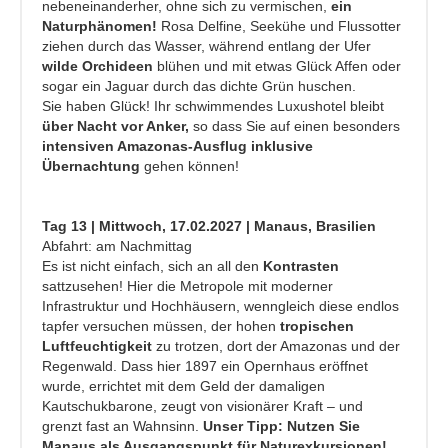
nebeneinanderher, ohne sich zu vermischen,
ein
Naturphänomen!
Rosa Delfine, Seekühe und Flussotter
ziehen durch das Wasser, während entlang der Ufer
wilde Orchideen
blühen und mit etwas Glück Affen oder
sogar ein Jaguar durch das dichte Grün huschen.
Sie haben Glück! Ihr schwimmendes Luxushotel bleibt
über Nacht vor Anker,
so dass Sie auf einen besonders
intensiven Amazonas-Ausflug inklusive
Übernachtung
gehen können!
Tag 13 | Mittwoch, 17.02.2027 | Manaus, Brasilien
Abfahrt: am Nachmittag
Es ist nicht einfach, sich an all den
Kontrasten
sattzusehen! Hier die Metropole mit moderner
Infrastruktur und Hochhäusern, wenngleich diese endlos
tapfer versuchen müssen, der hohen
tropischen
Luftfeuchtigkeit
zu trotzen, dort der Amazonas und der
Regenwald. Dass hier 1897 ein Opernhaus eröffnet
wurde, errichtet mit dem Geld der damaligen
Kautschukbarone, zeugt von visionärer Kraft – und
grenzt fast an Wahnsinn.
Unser Tipp: Nutzen Sie
Manaus als Ausgangspunkt für Naturexkursionen!