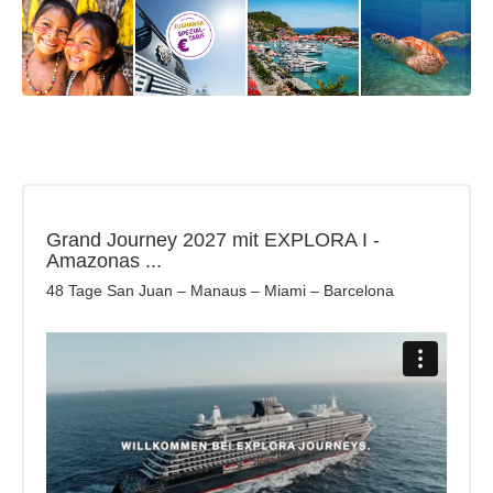
Grand Journey 2027 mit EXPLORA I -
Amazonas ...
48 Tage San Juan – Manaus – Miami – Barcelona
Explora JOURNEYS - ENTDECKEN SIE DEN OCEAN
STATE OF MIND
from
ZUGHANSA
on
Vimeo
.