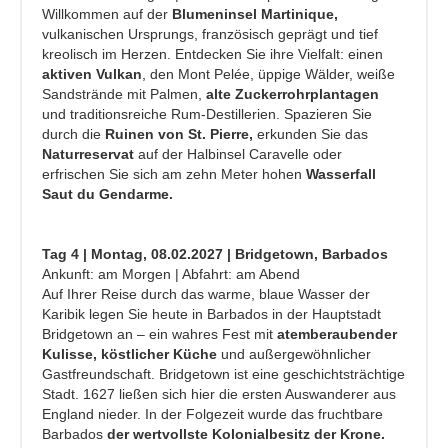
Willkommen auf der
Blumeninsel Martinique,
vulkanischen Ursprungs, französisch geprägt und tief
kreolisch im Herzen. Entdecken Sie ihre Vielfalt: einen
aktiven Vulkan
, den Mont Pelée, üppige Wälder, weiße
Sandstrände mit Palmen,
alte Zuckerrohrplantagen
und traditionsreiche Rum-Destillerien. Spazieren Sie
durch die
Ruinen von St. Pierre,
erkunden Sie das
Naturreservat
auf der Halbinsel Caravelle oder
erfrischen Sie sich am zehn Meter hohen
Wasserfall
Saut du Gendarme.
Tag 4 | Montag, 08.02.2027 | Bridgetown, Barbados
Ankunft: am Morgen | Abfahrt: am Abend
Auf Ihrer Reise durch das warme, blaue Wasser der
Karibik legen Sie heute in Barbados in der Hauptstadt
Bridgetown an – ein wahres Fest mit
atemberaubender
Kulisse, köstlicher Küche
und außergewöhnlicher
Gastfreundschaft. Bridgetown ist eine geschichtsträchtige
Stadt. 1627 ließen sich hier die ersten Auswanderer aus
England nieder. In der Folgezeit wurde das fruchtbare
Barbados
der wertvollste Kolonialbesitz der Krone.