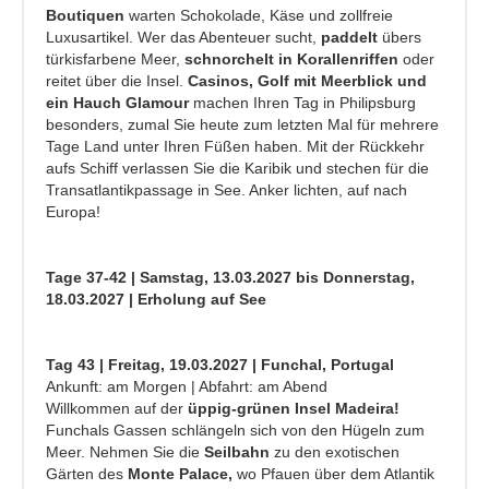
Boutiquen
warten Schokolade, Käse und zollfreie
Luxusartikel. Wer das Abenteuer sucht,
paddelt
übers
türkisfarbene Meer,
schnorchelt in Korallenriffen
oder
reitet über die Insel.
Casinos, Golf mit Meerblick und
ein Hauch Glamour
machen Ihren Tag in Philipsburg
besonders, zumal Sie heute zum letzten Mal für mehrere
Tage Land unter Ihren Füßen haben. Mit der Rückkehr
aufs Schiff verlassen Sie die Karibik und stechen für die
Transatlantikpassage in See. Anker lichten, auf nach
Europa!
Tage 37-42 | Samstag, 13.03.2027 bis Donnerstag,
18.03.2027 | Erholung auf See
Tag 43 | Freitag, 19.03.2027 | Funchal, Portugal
Ankunft: am Morgen | Abfahrt: am Abend
Willkommen auf der
üppig-grünen Insel Madeira!
Funchals Gassen schlängeln sich von den Hügeln zum
Meer. Nehmen Sie die
Seilbahn
zu den exotischen
Gärten des
Monte Palace,
wo Pfauen über dem Atlantik