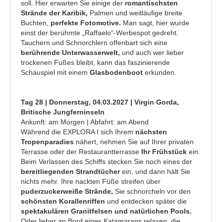
soll. Hier erwarten Sie einige der
romantischsten
Strände der Karibik,
Palmen und weitläufige breite
Buchten,
perfekte Fotomotive.
Man sagt, hier wurde
einst der berühmte „Raffaelo“-Werbespot gedreht.
Tauchern und Schnorchlern offenbart sich eine
berührende Unterwasserwelt,
und auch wer lieber
trockenen Fußes bleibt, kann das faszinierende
Schauspiel mit einem
Glasbodenboot
erkunden.
Tag 28 | Donnerstag, 04.03.2027 | Virgin Gorda,
Britische Jungferninseln
Ankunft: am Morgen | Abfahrt: am Abend
Während die EXPLORA I sich Ihrem
nächsten
Tropenparadies
nähert, nehmen Sie auf Ihrer privaten
Terrasse oder der Restaurantterrasse
Ihr Frühstück
ein.
Beim Verlassen des Schiffs stecken Sie noch eines der
bereitliegenden Strandtücher
ein, und dann hält Sie
nichts mehr. Ihre nackten Füße streifen über
puderzuckerweiße Strände,
Sie schnorcheln vor den
schönsten Korallenriffen
und entdecken später die
spektakulären Granitfelsen und natürlichen Pools.
Oder lieber an Bord eines Katamarans relaxen, die