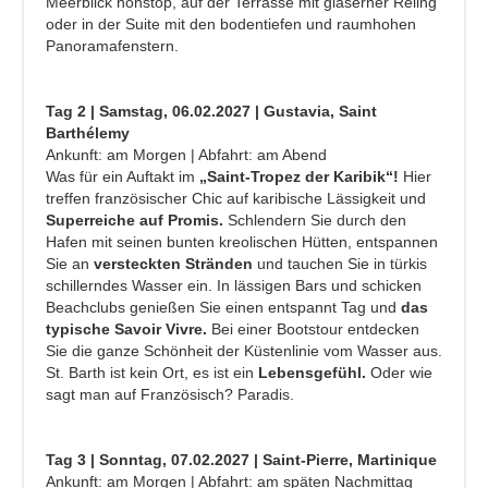
Meerblick nonstop, auf der Terrasse mit gläserner Reling
oder in der Suite mit den bodentiefen und raumhohen
Panoramafenstern.
Tag 2 | Samstag, 06.02.2027 | Gustavia, Saint
Barthélemy
Ankunft: am Morgen | Abfahrt: am Abend
Was für ein Auftakt im
„Saint-Tropez der Karibik“!
Hier
treffen französischer Chic auf karibische Lässigkeit und
Superreiche auf Promis.
Schlendern Sie durch den
Hafen mit seinen bunten kreolischen Hütten, entspannen
Sie an
versteckten Stränden
und tauchen Sie in türkis
schillerndes Wasser ein. In lässigen Bars und schicken
Beachclubs genießen Sie einen entspannt Tag und
das
typische Savoir Vivre.
Bei einer Bootstour entdecken
Sie die ganze Schönheit der Küstenlinie vom Wasser aus.
St. Barth ist kein Ort, es ist ein
Lebensgefühl.
Oder wie
sagt man auf Französisch? Paradis.
Tag 3 | Sonntag, 07.02.2027 | Saint-Pierre, Martinique
Ankunft: am Morgen | Abfahrt: am späten Nachmittag