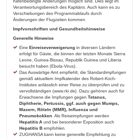
hafenbedingte Änderungen möglich sind. Dies liegt im
Verantwortungsbereich des Kapitäns. Auch kann es zu
Verschiebungen des Programmablaufs durch
Änderungen der Flugzeiten kommen.
Impfvorschriften und Gesundheitshinweise
Generelle Hinweise
Eine
Einreiseverweigerung
in diversen Ländern
erfolgt für Gäste, die binnen der letzten Monate Sierra
Leone, Guinea-Bissau, Republik Guinea und Liberia
besucht haben (Ebola-Virus).
Das Auswärtige Amt empfiehlt, die Standardimpfungen
gemäß aktuellem Impfkalender des Robert-Koch-
Institutes anlässlich einer Reise zu überprüfen und zu
vervollständigen (www.rki.de). Dazu gehören auch für
Erwachsene die Impfungen gegen
Tetanus,
Diphtherie, Pertussis, ggf. auch gegen Mumps,
Masern, Röteln (MMR), Influenza und
Pneumokokken
. Als Reiseimpfungen werden
Hepatitis A
und bei besonderer Exposition auch
Hepatitis B
empfohlen.
ZUGHANSA kann keine generelle Empfehlung zu