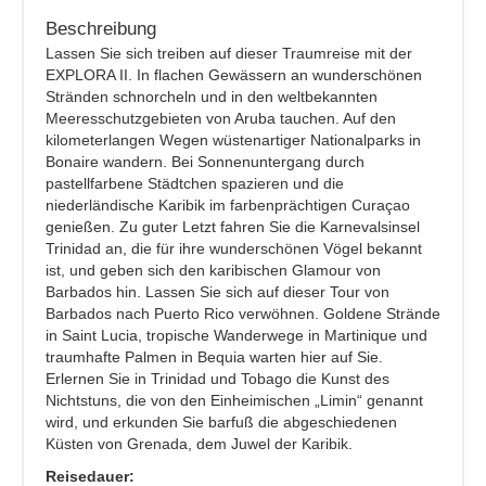
Beschreibung
Lassen Sie sich treiben auf dieser Traumreise mit der
EXPLORA II. In flachen Gewässern an wunderschönen
Stränden schnorcheln und in den weltbekannten
Meeresschutzgebieten von Aruba tauchen. Auf den
kilometerlangen Wegen wüstenartiger Nationalparks in
Bonaire wandern. Bei Sonnenuntergang durch
pastellfarbene Städtchen spazieren und die
niederländische Karibik im farbenprächtigen Curaçao
genießen. Zu guter Letzt fahren Sie die Karnevalsinsel
Trinidad an, die für ihre wunderschönen Vögel bekannt
ist, und geben sich den karibischen Glamour von
Barbados hin. Lassen Sie sich auf dieser Tour von
Barbados nach Puerto Rico verwöhnen. Goldene Strände
in Saint Lucia, tropische Wanderwege in Martinique und
traumhafte Palmen in Bequia warten hier auf Sie.
Erlernen Sie in Trinidad und Tobago die Kunst des
Nichtstuns, die von den Einheimischen „Limin“ genannt
wird, und erkunden Sie barfuß die abgeschiedenen
Küsten von Grenada, dem Juwel der Karibik.
Reisedauer: