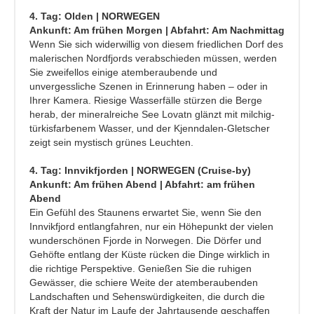
4. Tag: Olden | NORWEGEN
Ankunft: Am frühen Morgen | Abfahrt: Am Nachmittag
Wenn Sie sich widerwillig von diesem friedlichen Dorf des
malerischen Nordfjords verabschieden müssen, werden
Sie zweifellos einige atemberaubende und
unvergessliche Szenen in Erinnerung haben – oder in
Ihrer Kamera. Riesige Wasserfälle stürzen die Berge
herab, der mineralreiche See Lovatn glänzt mit milchig-
türkisfarbenem Wasser, und der Kjenndalen-Gletscher
zeigt sein mystisch grünes Leuchten.
4. Tag: Innvikfjorden | NORWEGEN (Cruise-by)
Ankunft: Am frühen Abend | Abfahrt: am frühen
Abend
Ein Gefühl des Staunens erwartet Sie, wenn Sie den
Innvikfjord entlangfahren, nur ein Höhepunkt der vielen
wunderschönen Fjorde in Norwegen. Die Dörfer und
Gehöfte entlang der Küste rücken die Dinge wirklich in
die richtige Perspektive. Genießen Sie die ruhigen
Gewässer, die schiere Weite der atemberaubenden
Landschaften und Sehenswürdigkeiten, die durch die
Kraft der Natur im Laufe der Jahrtausende geschaffen