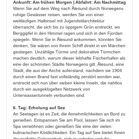
Ankunft: Am frühen Morgen | Abfahrt: Am Nachmittag
Wenn Sie auf dem Weg nach Ålesund durch Norwegens
ruhige Gewässer reisen, werden Sie von einer
weitläufigen Halbinsel mit Jugendstilarchitektur
überrascht, die sich bis zu üppigem Grün erstreckt, wo
Berggipfel in den Himmel ragen und sich in den Fjorden
spiegeln. Wenn Sie in Ålesund ankommen, könnten Sie
denken, Sie wären von Ihrem Schiff direkt in ein Märchen
gestiegen. Unzählige Türme und dekorative Türmchen
machen deutlich, warum dieser lebhafte Fischerhafen als
eine der schönsten Städte Norwegens gilt. Ålesund, eine
Stadt, die aus der Asche auferstand, nachdem sie 1904
durch einen Brand fast vollständig zerstört worden war,
erstreckt sich nun über sieben kleine Inseln, die nahtlos
durch ein ausgeklügeltes Netzwerk von
Unterwassertunneln verbunden sind.
6. Tag: Erholung auf See
An Seetagen ist es Zeit, die Annehmlichkeiten an Bord zu
genießen. Entspannen Sie am Pool, lassen Sie sich im
Spa verwöhnen oder genießen Sie eine der vielen
kulinarischen Köstlichkeiten. Ein Tag auf See bietet Ihnen
die perfekte Gelegenheit, sich zu erholen und die