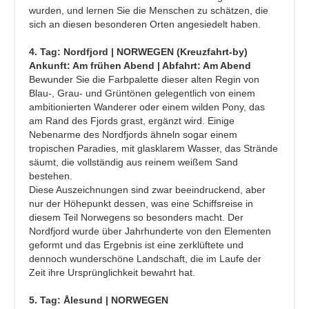
wurden, und lernen Sie die Menschen zu schätzen, die
sich an diesen besonderen Orten angesiedelt haben.
4. Tag: Nordfjord | NORWEGEN (Kreuzfahrt-by)
Ankunft: Am frühen Abend | Abfahrt: Am Abend
Bewunder Sie die Farbpalette dieser alten Regin von
Blau-, Grau- und Grüntönen gelegentlich von einem
ambitionierten Wanderer oder einem wilden Pony, das
am Rand des Fjords grast, ergänzt wird. Einige
Nebenarme des Nordfjords ähneln sogar einem
tropischen Paradies, mit glasklarem Wasser, das Strände
säumt, die vollständig aus reinem weißem Sand
bestehen.
Diese Auszeichnungen sind zwar beeindruckend, aber
nur der Höhepunkt dessen, was eine Schiffsreise in
diesem Teil Norwegens so besonders macht. Der
Nordfjord wurde über Jahrhunderte von den Elementen
geformt und das Ergebnis ist eine zerklüftete und
dennoch wunderschöne Landschaft, die im Laufe der
Zeit ihre Ursprünglichkeit bewahrt hat.
5. Tag: Ålesund | NORWEGEN