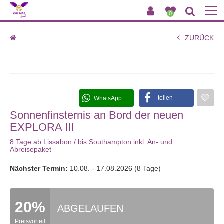
0
ZURÜCK
Sonnenfinsternis an Bord der neuen EXPLORA III
teilen
WhatsApp
Sonnenfinsternis an Bord der neuen
EXPLORA III
8 Tage ab Lissabon / bis Southampton inkl. An- und
Abreisepaket
Nächster Termin:
10.08. - 17.08.2026 (8 Tage)
20%
ABGELAUFEN
Preisvorteil