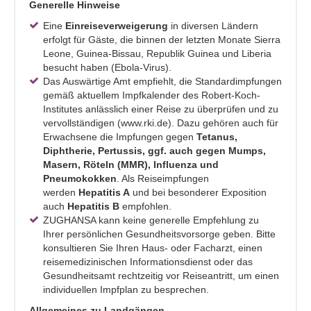
Generelle Hinweise
Eine
Einreiseverweigerung
in diversen Ländern
erfolgt für Gäste, die binnen der letzten Monate Sierra
Leone, Guinea-Bissau, Republik Guinea und Liberia
besucht haben (Ebola-Virus).
Das Auswärtige Amt empfiehlt, die Standardimpfungen
gemäß aktuellem Impfkalender des Robert-Koch-
Institutes anlässlich einer Reise zu überprüfen und zu
vervollständigen (www.rki.de). Dazu gehören auch für
Erwachsene die Impfungen gegen
Tetanus,
Diphtherie, Pertussis, ggf. auch gegen Mumps,
Masern, Röteln (MMR), Influenza und
Pneumokokken
. Als Reiseimpfungen
werden
Hepatitis A
und bei besonderer Exposition
auch
Hepatitis B
empfohlen.
ZUGHANSA kann keine generelle Empfehlung zu
Ihrer persönlichen Gesundheitsvorsorge geben. Bitte
konsultieren Sie Ihren Haus- oder Facharzt, einen
reisemedizinischen Informationsdienst oder das
Gesundheitsamt rechtzeitig vor Reiseantritt, um einen
individuellen Impfplan zu besprechen.
Allgemeines zu Landgängen