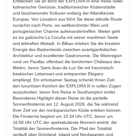
Entdecken Sie an Bord der EXPLORA III eine Reise voller
kulinarischer Genüsse, traditionsreicher Küstenstädte
und faszinierender Kulturen entlang der Atlantikküste
Europas. Von Lissabon aus führt Sie diese stilvolle Route
zunächst nach Porto, wo weltberühmter Wein und
portugiesischer Charme aufeinandertreffen. Weiter geht
es ins galicische La Coruña mit seiner maritimen Seele
und lebhaften Altstadt. In Bilbao erleben Sie die kreative
Energie des Baskenlands zwischen avantgardistischer
Architektur und exzellenter Gastronomie. Die Weinregion
rund um Pauillac offenbart die berühmten Châteaus des
Médoc, bevor Saint-Jean-de-Luz Sie mit französisch-
baskischer Lebensart und entspannter Eleganz
empfängt. Ein erholsamer Seetag schenkt Ihnen Zeit,
den luxuriösen Komfort der EXPLORA III in vollen Zügen
auszukosten, bevor Ihre Reise in Southampton endet.
Besonderes Highlight dieser Reise ist die partielle
Sonnenfinsternis am 12. August 2026, die Sie während
Ihrer Zeit vor der nordspanischen Küste erleben können.
Die Finsternis beginnt um 15:34 Uhr UTC, bevor um
16:58 Uhr UTC der spektakulärste Moment eintritt: die
Totalität der Sonnenfinsternis. Der Pfad der Totalität
verläuft über Grönland, Island und Nordspanien und