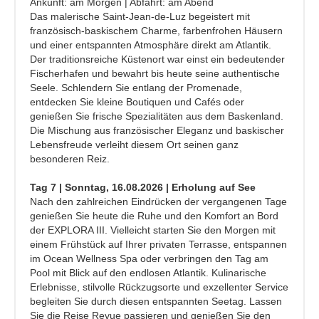
Ankunft: am Morgen | Abfahrt: am Abend
Das malerische Saint-Jean-de-Luz begeistert mit
französisch-baskischem Charme, farbenfrohen Häusern
und einer entspannten Atmosphäre direkt am Atlantik.
Der traditionsreiche Küstenort war einst ein bedeutender
Fischerhafen und bewahrt bis heute seine authentische
Seele. Schlendern Sie entlang der Promenade,
entdecken Sie kleine Boutiquen und Cafés oder
genießen Sie frische Spezialitäten aus dem Baskenland.
Die Mischung aus französischer Eleganz und baskischer
Lebensfreude verleiht diesem Ort seinen ganz
besonderen Reiz.
Tag 7 | Sonntag, 16.08.2026 | Erholung auf See
Nach den zahlreichen Eindrücken der vergangenen Tage
genießen Sie heute die Ruhe und den Komfort an Bord
der EXPLORA III. Vielleicht starten Sie den Morgen mit
einem Frühstück auf Ihrer privaten Terrasse, entspannen
im Ocean Wellness Spa oder verbringen den Tag am
Pool mit Blick auf den endlosen Atlantik. Kulinarische
Erlebnisse, stilvolle Rückzugsorte und exzellenter Service
begleiten Sie durch diesen entspannten Seetag. Lassen
Sie die Reise Revue passieren und genießen Sie den